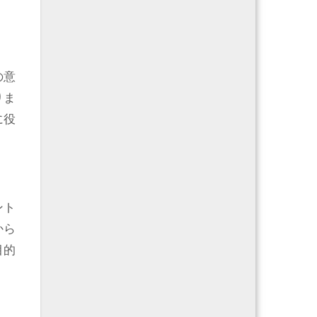
の意
りま
に役
ント
から
目的