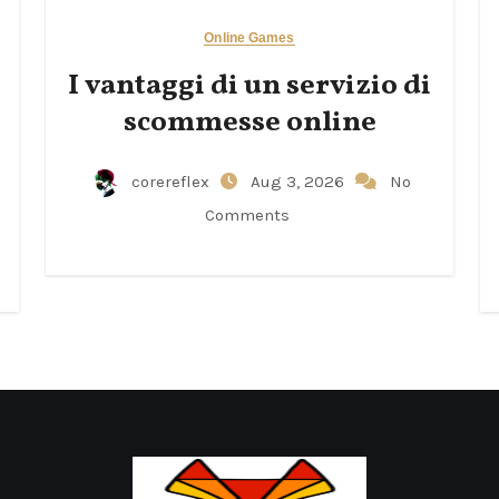
Online Games
I vantaggi di un servizio di
scommesse online
corereflex
Aug 3, 2026
No
Comments