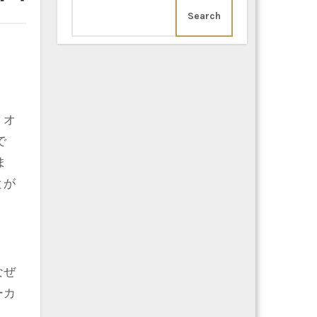
Search
で
ま
とが
なぜ
ーカ