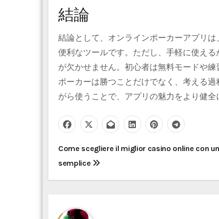
結論
結論として、オンラインポーカーアプリは
便利なツールです。ただし、手軽に使える
が欠かせません。初心者は無料モードや練
ポーカーは勝つことだけでなく、考える過
がら使うことで、アプリの魅力をより健全
P
Come scegliere il miglior casino online con 
semplice
o
s
t