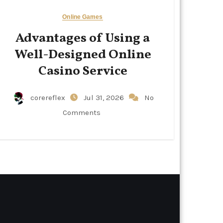
Online Games
Advantages of Using a
Well-Designed Online
Casino Service
corereflex
Jul 31, 2026
No
Comments