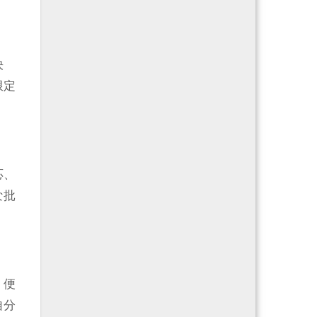
決
限定
応、
な批
、便
自分