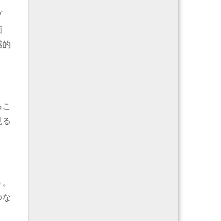
プ
面
感的
るこ
見る
う。
つな