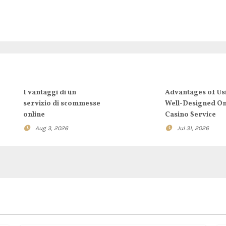
I vantaggi di un
Advantages of Us
servizio di scommesse
Well-Designed On
online
Casino Service
Aug 3, 2026
Jul 31, 2026