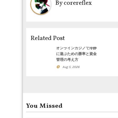
By
corereflex
n
a
v
i
Related Post
g
オンラインカジノで冷静
に遊ぶための勝率と資金
a
管理の考え方
t
Aug 5, 2026
i
o
n
You Missed