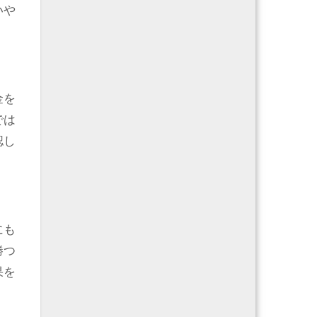
いや
金を
では
認し
にも
勝つ
果を