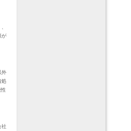
く、
額が
以外
情処
能性
会社