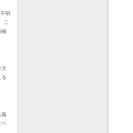
所不明
、二
再確
い方
える
名義
なペ