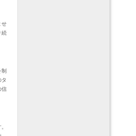
ませ
り続
を制
のタ
の信
す。