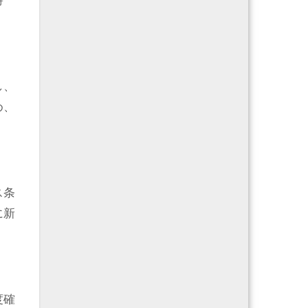
時
し、
め、
ス条
に新
度確