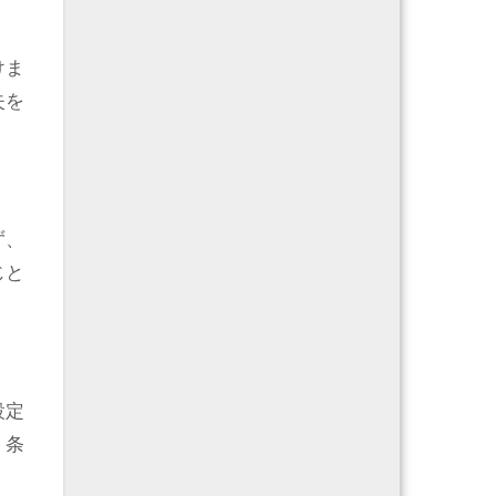
けま
失を
ず、
じと
設定
、条