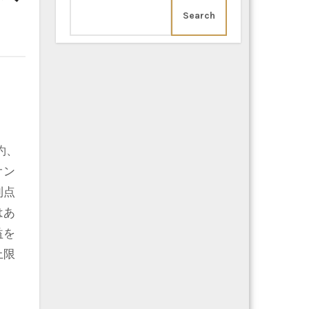
Search
約、
オン
利点
はあ
益を
上限