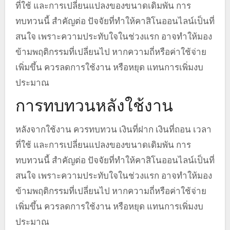
ที่ใช้ และการเปลี่ยนแปลงของขนาดเดิมพัน การ
ทบทวนนี้ สำคัญต่อ ปัจจัยที่ทำให้คาสิโนออนไลน์เป็นที่
สนใจ เพราะความประทับใจในช่วงแรก อาจทำให้มอง
ข้ามพฤติกรรมที่เปลี่ยนไป หากความถี่หรือค่าใช้จ่าย
เพิ่มขึ้น ควรลดการใช้งาน หรือหยุด แทนการเพิ่มงบ
ประมาณ
การทบทวนหลังใช้งาน
หลังจากใช้งาน ควรทบทวน เงินที่ฝาก เงินที่ถอน เวลา
ที่ใช้ และการเปลี่ยนแปลงของขนาดเดิมพัน การ
ทบทวนนี้ สำคัญต่อ ปัจจัยที่ทำให้คาสิโนออนไลน์เป็นที่
สนใจ เพราะความประทับใจในช่วงแรก อาจทำให้มอง
ข้ามพฤติกรรมที่เปลี่ยนไป หากความถี่หรือค่าใช้จ่าย
เพิ่มขึ้น ควรลดการใช้งาน หรือหยุด แทนการเพิ่มงบ
ประมาณ