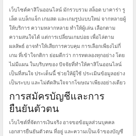
เว็บไซต์คาสิโนออนไลน์ มักรวบรวม สล็อต บาคาร่า รู
เล็ต แบล็กแจ็ก เกมสด และเกมรูปแบบใหม่ จากหลายผู้
ให้บริการ ความหลากหลาย ทำให้ผู้เล่น เลือกตาม
ความสนใจได้ แต่การเปลี่ยนเกมบ่อย เพื่อไล่ตาม
ผลลัพธ์ อาจทำให้เสียการควบคุม การเลือกเพียงไม่กี่
เกม ที่เข้าใจกติกา ย่อมดีกว่า การทดลองทุกอย่าง โดย
ไม่มีแผน ในบริบทของ ปัจจัยที่ทำให้คาสิโนออนไลน์
เป็นที่สนใจ ประเด็นนี้ ช่วยให้ผู้ใช้ ประเมินข้อมูลอย่าง
เป็นระบบ และไม่ตัดสินใจจากโฆษณาเพียงอย่างเดียว
การสมัครบัญชีและการ
ยืนยันตัวตน
เว็บไซต์ที่จัดการเงินจริง อาจขอข้อมูลส่วนบุคคล
เอกสารยืนยันตัวตน ที่อยู่ และความเป็นเจ้าของบัญชี