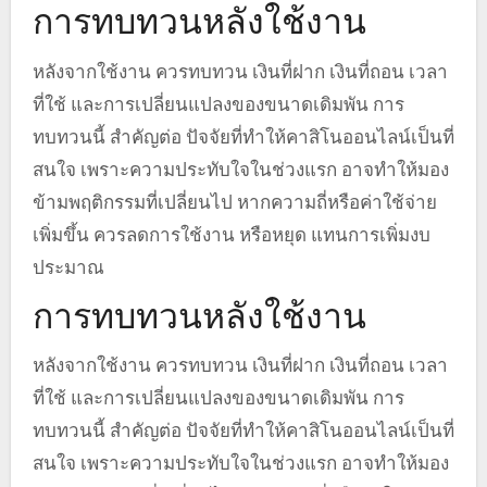
การทบทวนหลังใช้งาน
หลังจากใช้งาน ควรทบทวน เงินที่ฝาก เงินที่ถอน เวลา
ที่ใช้ และการเปลี่ยนแปลงของขนาดเดิมพัน การ
ทบทวนนี้ สำคัญต่อ ปัจจัยที่ทำให้คาสิโนออนไลน์เป็นที่
สนใจ เพราะความประทับใจในช่วงแรก อาจทำให้มอง
ข้ามพฤติกรรมที่เปลี่ยนไป หากความถี่หรือค่าใช้จ่าย
เพิ่มขึ้น ควรลดการใช้งาน หรือหยุด แทนการเพิ่มงบ
ประมาณ
การทบทวนหลังใช้งาน
หลังจากใช้งาน ควรทบทวน เงินที่ฝาก เงินที่ถอน เวลา
ที่ใช้ และการเปลี่ยนแปลงของขนาดเดิมพัน การ
ทบทวนนี้ สำคัญต่อ ปัจจัยที่ทำให้คาสิโนออนไลน์เป็นที่
สนใจ เพราะความประทับใจในช่วงแรก อาจทำให้มอง