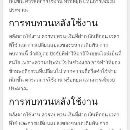
เพิ่มขึ้น ควรลดการใช้งาน หรือหยุด แทนการเพิ่มงบ
ประมาณ
การทบทวนหลังใช้งาน
หลังจากใช้งาน ควรทบทวน เงินที่ฝาก เงินที่ถอน เวลา
ที่ใช้ และการเปลี่ยนแปลงของขนาดเดิมพัน การ
ทบทวนนี้ สำคัญต่อ ปัจจัยที่ทำให้คาสิโนออนไลน์เป็นที่
สนใจ เพราะความประทับใจในช่วงแรก อาจทำให้มอง
ข้ามพฤติกรรมที่เปลี่ยนไป หากความถี่หรือค่าใช้จ่าย
เพิ่มขึ้น ควรลดการใช้งาน หรือหยุด แทนการเพิ่มงบ
ประมาณ
การทบทวนหลังใช้งาน
หลังจากใช้งาน ควรทบทวน เงินที่ฝาก เงินที่ถอน เวลา
ที่ใช้ และการเปลี่ยนแปลงของขนาดเดิมพัน การ