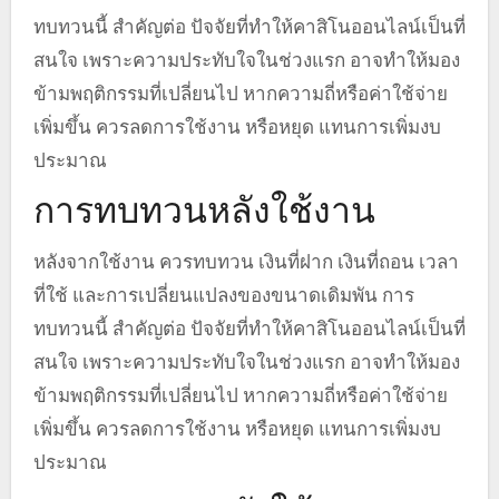
ทบทวนนี้ สำคัญต่อ ปัจจัยที่ทำให้คาสิโนออนไลน์เป็นที่
สนใจ เพราะความประทับใจในช่วงแรก อาจทำให้มอง
ข้ามพฤติกรรมที่เปลี่ยนไป หากความถี่หรือค่าใช้จ่าย
เพิ่มขึ้น ควรลดการใช้งาน หรือหยุด แทนการเพิ่มงบ
ประมาณ
การทบทวนหลังใช้งาน
หลังจากใช้งาน ควรทบทวน เงินที่ฝาก เงินที่ถอน เวลา
ที่ใช้ และการเปลี่ยนแปลงของขนาดเดิมพัน การ
ทบทวนนี้ สำคัญต่อ ปัจจัยที่ทำให้คาสิโนออนไลน์เป็นที่
สนใจ เพราะความประทับใจในช่วงแรก อาจทำให้มอง
ข้ามพฤติกรรมที่เปลี่ยนไป หากความถี่หรือค่าใช้จ่าย
เพิ่มขึ้น ควรลดการใช้งาน หรือหยุด แทนการเพิ่มงบ
ประมาณ