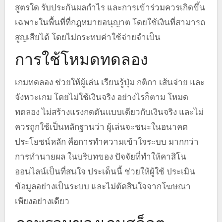
สูตรใด รับประกันผลกำไร และการเข้าร่วมควรเกิดขึ้น
เฉพาะในพื้นที่ที่กฎหมายอนุญาต โดยใช้เงินที่สามารถ
สูญเสียได้ โดยไม่กระทบค่าใช้จ่ายจำเป็น
การใช้โหมดทดลอง
เกมทดลอง ช่วยให้ผู้เล่น เรียนรู้ปุ่ม กติกา เส้นจ่าย และ
จังหวะเกม โดยไม่ใช้เงินจริง อย่างไรก็ตาม โหมด
ทดลอง ไม่สร้างแรงกดดันแบบเดียวกับเงินจริง และไม่
ควรถูกใช้เป็นหลักฐานว่า ผู้เล่นจะชนะในอนาคต
ประโยชน์หลัก คือการทำความเข้าใจระบบ มากกว่า
การทำนายผล ในบริบทของ ปัจจัยที่ทำให้คาสิโน
ออนไลน์เป็นที่สนใจ ประเด็นนี้ ช่วยให้ผู้ใช้ ประเมิน
ข้อมูลอย่างเป็นระบบ และไม่ตัดสินใจจากโฆษณา
เพียงอย่างเดียว