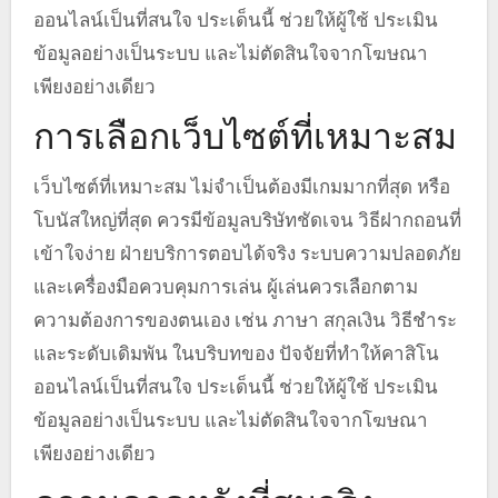
ออนไลน์เป็นที่สนใจ ประเด็นนี้ ช่วยให้ผู้ใช้ ประเมิน
ข้อมูลอย่างเป็นระบบ และไม่ตัดสินใจจากโฆษณา
เพียงอย่างเดียว
การเลือกเว็บไซต์ที่เหมาะสม
เว็บไซต์ที่เหมาะสม ไม่จำเป็นต้องมีเกมมากที่สุด หรือ
โบนัสใหญ่ที่สุด ควรมีข้อมูลบริษัทชัดเจน วิธีฝากถอนที่
เข้าใจง่าย ฝ่ายบริการตอบได้จริง ระบบความปลอดภัย
และเครื่องมือควบคุมการเล่น ผู้เล่นควรเลือกตาม
ความต้องการของตนเอง เช่น ภาษา สกุลเงิน วิธีชำระ
และระดับเดิมพัน ในบริบทของ ปัจจัยที่ทำให้คาสิโน
ออนไลน์เป็นที่สนใจ ประเด็นนี้ ช่วยให้ผู้ใช้ ประเมิน
ข้อมูลอย่างเป็นระบบ และไม่ตัดสินใจจากโฆษณา
เพียงอย่างเดียว