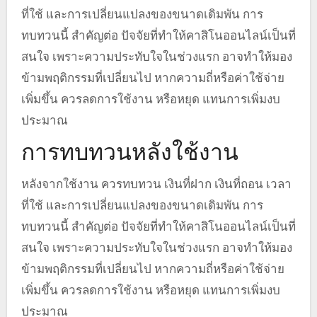
ที่ใช้ และการเปลี่ยนแปลงของขนาดเดิมพัน การ
ทบทวนนี้ สำคัญต่อ ปัจจัยที่ทำให้คาสิโนออนไลน์เป็นที่
สนใจ เพราะความประทับใจในช่วงแรก อาจทำให้มอง
ข้ามพฤติกรรมที่เปลี่ยนไป หากความถี่หรือค่าใช้จ่าย
เพิ่มขึ้น ควรลดการใช้งาน หรือหยุด แทนการเพิ่มงบ
ประมาณ
การทบทวนหลังใช้งาน
หลังจากใช้งาน ควรทบทวน เงินที่ฝาก เงินที่ถอน เวลา
ที่ใช้ และการเปลี่ยนแปลงของขนาดเดิมพัน การ
ทบทวนนี้ สำคัญต่อ ปัจจัยที่ทำให้คาสิโนออนไลน์เป็นที่
สนใจ เพราะความประทับใจในช่วงแรก อาจทำให้มอง
ข้ามพฤติกรรมที่เปลี่ยนไป หากความถี่หรือค่าใช้จ่าย
เพิ่มขึ้น ควรลดการใช้งาน หรือหยุด แทนการเพิ่มงบ
ประมาณ