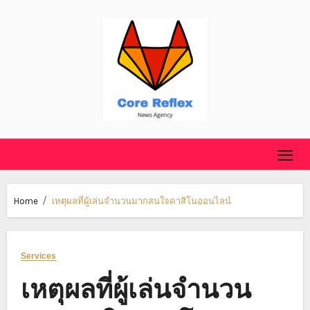
Skip
to
content
Home
เหตุผลที่ผู้เล่นจำนวนมากสนใจคาสิโนออนไลน์
Services
เหตุผลที่ผู้เล่นจำนวน