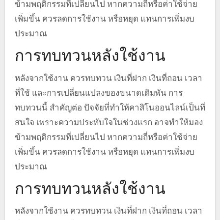
ข้ามพฤติกรรมที่เปลี่ยนไป หากความถี่หรือค่าใช้จ่าย
เพิ่มขึ้น ควรลดการใช้งาน หรือหยุด แทนการเพิ่มงบ
ประมาณ
การทบทวนหลังใช้งาน
หลังจากใช้งาน ควรทบทวน เงินที่ฝาก เงินที่ถอน เวลา
ที่ใช้ และการเปลี่ยนแปลงของขนาดเดิมพัน การ
ทบทวนนี้ สำคัญต่อ ปัจจัยที่ทำให้คาสิโนออนไลน์เป็นที่
สนใจ เพราะความประทับใจในช่วงแรก อาจทำให้มอง
ข้ามพฤติกรรมที่เปลี่ยนไป หากความถี่หรือค่าใช้จ่าย
เพิ่มขึ้น ควรลดการใช้งาน หรือหยุด แทนการเพิ่มงบ
ประมาณ
การทบทวนหลังใช้งาน
หลังจากใช้งาน ควรทบทวน เงินที่ฝาก เงินที่ถอน เวลา