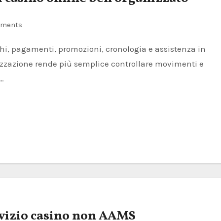
ments
izzazione rende più semplice controllare movimenti e
a…
ervizio casino non AAMS