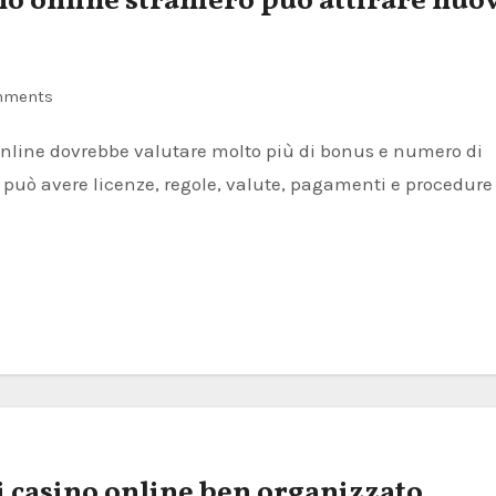
nò online straniero può attirare nuo
mments
o può avere licenze, regole, valute, pagamenti e procedure
di casino online ben organizzato