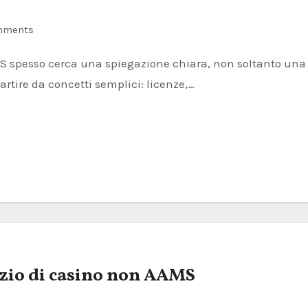
mments
partire da concetti semplici: licenze,…
izio di casino non AAMS