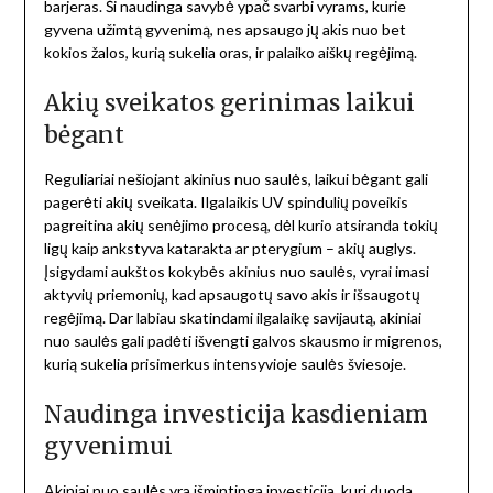
barjeras. Ši naudinga savybė ypač svarbi vyrams, kurie
gyvena užimtą gyvenimą, nes apsaugo jų akis nuo bet
kokios žalos, kurią sukelia oras, ir palaiko aiškų regėjimą.
Akių sveikatos gerinimas laikui
bėgant
Reguliariai nešiojant akinius nuo saulės, laikui bėgant gali
pagerėti akių sveikata. Ilgalaikis UV spindulių poveikis
pagreitina akių senėjimo procesą, dėl kurio atsiranda tokių
ligų kaip ankstyva katarakta ar pterygium – akių auglys.
Įsigydami aukštos kokybės akinius nuo saulės, vyrai imasi
aktyvių priemonių, kad apsaugotų savo akis ir išsaugotų
regėjimą. Dar labiau skatindami ilgalaikę savijautą, akiniai
nuo saulės gali padėti išvengti galvos skausmo ir migrenos,
kurią sukelia prisimerkus intensyvioje saulės šviesoje.
Naudinga investicija kasdieniam
gyvenimui
Akiniai nuo saulės yra išmintinga investicija, kuri duoda