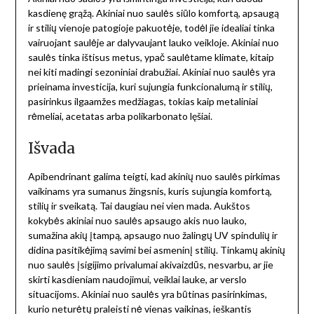
kasdienę grąžą. Akiniai nuo saulės siūlo komfortą, apsaugą
ir stilių vienoje patogioje pakuotėje, todėl jie idealiai tinka
vairuojant saulėje ar dalyvaujant lauko veikloje. Akiniai nuo
saulės tinka ištisus metus, ypač saulėtame klimate, kitaip
nei kiti madingi sezoniniai drabužiai. Akiniai nuo saulės yra
prieinama investicija, kuri sujungia funkcionalumą ir stilių,
pasirinkus ilgaamžes medžiagas, tokias kaip metaliniai
rėmeliai, acetatas arba polikarbonato lęšiai.
Išvada
Apibendrinant galima teigti, kad akinių nuo saulės pirkimas
vaikinams yra sumanus žingsnis, kuris sujungia komfortą,
stilių ir sveikatą. Tai daugiau nei vien mada. Aukštos
kokybės akiniai nuo saulės apsaugo akis nuo lauko,
sumažina akių įtampą, apsaugo nuo žalingų UV spindulių ir
didina pasitikėjimą savimi bei asmeninį stilių. Tinkamų akinių
nuo saulės įsigijimo privalumai akivaizdūs, nesvarbu, ar jie
skirti kasdieniam naudojimui, veiklai lauke, ar verslo
situacijoms. Akiniai nuo saulės yra būtinas pasirinkimas,
kurio neturėtų praleisti nė vienas vaikinas, ieškantis