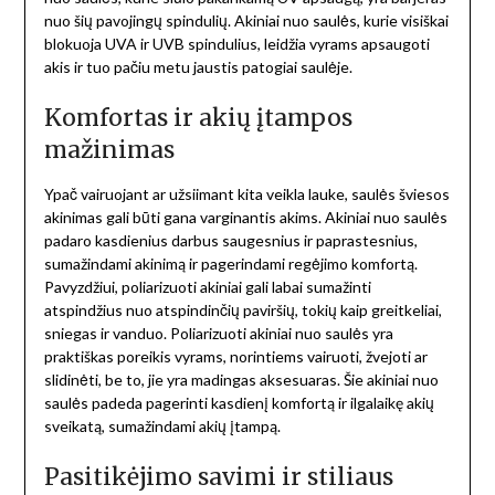
nuo šių pavojingų spindulių. Akiniai nuo saulės, kurie visiškai
blokuoja UVA ir UVB spindulius, leidžia vyrams apsaugoti
akis ir tuo pačiu metu jaustis patogiai saulėje.
Komfortas ir akių įtampos
mažinimas
Ypač vairuojant ar užsiimant kita veikla lauke, saulės šviesos
akinimas gali būti gana varginantis akims. Akiniai nuo saulės
padaro kasdienius darbus saugesnius ir paprastesnius,
sumažindami akinimą ir pagerindami regėjimo komfortą.
Pavyzdžiui, poliarizuoti akiniai gali labai sumažinti
atspindžius nuo atspindinčių paviršių, tokių kaip greitkeliai,
sniegas ir vanduo. Poliarizuoti akiniai nuo saulės yra
praktiškas poreikis vyrams, norintiems vairuoti, žvejoti ar
slidinėti, be to, jie yra madingas aksesuaras. Šie akiniai nuo
saulės padeda pagerinti kasdienį komfortą ir ilgalaikę akių
sveikatą, sumažindami akių įtampą.
Pasitikėjimo savimi ir stiliaus