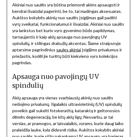
Akiniai nuo saulės yra būtina priemonė akims apsaugoti ir
bendrai išvaizdai pagerinti, be to, tai madingas aksesuaras.
Aukštos kokybės akinių nuo saulės įsigijimas gali padėti
vyrų sveikatai, funkcionalumui ir išvaizdai. Akiniai nuo saulės
yra lankstus bet kurio vyro gyvenimo būdo papildymas,
tarnaujantis ir kaip akių apsauga nuo pavojingų UV
spindulių, ir stilingas drabužių akcentas. Šiame straipsnyje
aptarsime pagrindinius
saules akiniai
įsigijimo privalumus ir
priežastis, kodėl jie turėtų būti kiekvieno vyro kolekcijos
pagrindas.
Apsauga nuo pavojingų UV
spindulių
Akių apsauga yra vienas svarbiausių akinių nuo saulės
nešiojimo privalumų. Ilgalaikis ultravioletinių (UV) spindulių
poveikis gali sukelti fotokeratitą, kataraktą ir geltonosios
dėmės degeneraciją, be kitų akių ligų. Nesvarbu, ar tai
verslas, ar pramogos, ar laisvalaikis, vyrams, kurie daug laiko
praleidžia lauke, kyla didesnė rizika. Aukštos kokybės akiniai
nuo saulės, kurie siūlo pakankamą UV apsaugą, yra barjeras