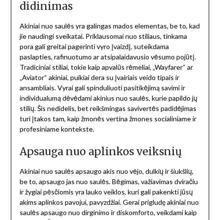
didinimas
Akiniai nuo saulės yra galingas mados elementas, be to, kad
jie naudingi sveikatai. Priklausomai nuo stiliaus, tinkama
pora gali greitai pagerinti vyro įvaizdį, suteikdama
paslapties, rafinuotumo ar atsipalaidavusio vėsumo pojūtį.
Tradiciniai stiliai, tokie kaip apvalūs rėmeliai, „Wayfarer“ ar
„Aviator“ akiniai, puikiai dera su įvairiais veido tipais ir
ansambliais. Vyrai gali spinduliuoti pasitikėjimą savimi ir
individualumą dėvėdami akinius nuo saulės, kurie papildo jų
stilių. Šis nedidelis, bet reikšmingas savivertės padidėjimas
turi įtakos tam, kaip žmonės vertina žmones socialiniame ir
profesiniame kontekste.
Apsauga nuo aplinkos veiksnių
Akiniai nuo saulės apsaugo akis nuo vėjo, dulkių ir šiukšlių,
be to, apsaugo jas nuo saulės. Bėgimas, važiavimas dviračiu
ir žygiai pėsčiomis yra lauko veiklos, kuri gali pakenkti jūsų
akims aplinkos pavojui, pavyzdžiai. Gerai prigludę akiniai nuo
saulės apsaugo nuo dirginimo ir diskomforto, veikdami kaip