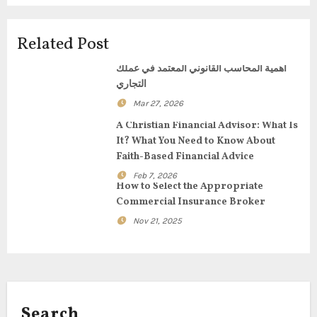
i
g
Related Post
a
أهمية المحاسب القانوني المعتمد في عملك
التجاري
t
Mar 27, 2026
i
A Christian Financial Advisor: What Is
It? What You Need to Know About
o
Faith-Based Financial Advice
Feb 7, 2026
n
How to Select the Appropriate
Commercial Insurance Broker
Nov 21, 2025
Search